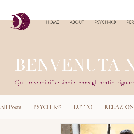
HOME
ABOUT
PSYCH-K®
PER
BENVENUTA 
Qui troverai riflessioni e consigli pratici rigua
All Posts
PSYCH-K®
LUTTO
RELAZION