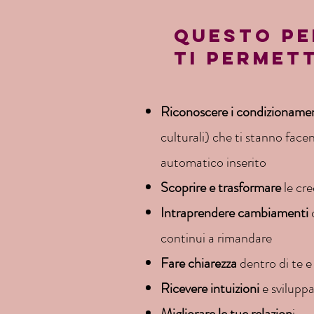
QUESTO P
TI PERMET
Riconoscere i condizioname
culturali) che ti stanno facen
automatico inserito
Scoprire e trasformare
le cre
Intraprendere cambiamenti
c
continui a rimandare
Fare chiarezza
dentro di te e
Ricevere intuizioni
e svilupp
Migliorare le tue relazion
i