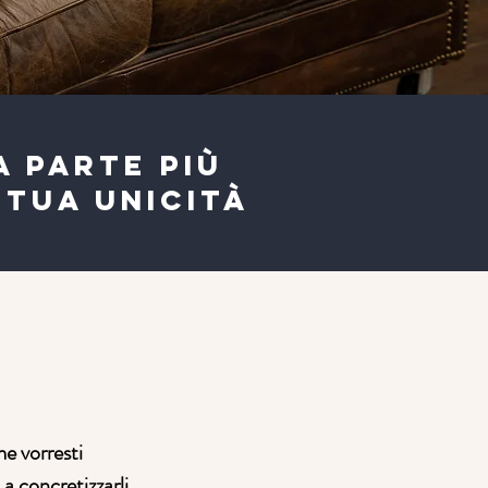
A PARTE PIÙ
 TUA UNICITÀ
me vorresti
 a concretizzarli