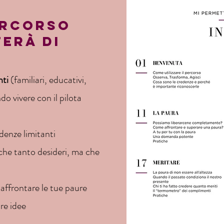
ERCORSO
TERÀ DI
nti
(familiari, educativi,
do vivere con il pilota
denze limitanti
he tanto desideri, ma che
 affrontare le tue paure
are idee