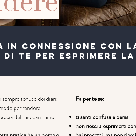
ndere
A IN CONNESSIONE CON L
 DI TE PER ESPRIMERE LA
 sempre tenuto dei diari:
Fa per te se:
n modo per rendere
a traccia del mio cammino.
ti senti confusa e persa
non riesci a esprimerti co
esta pratica ha un nome e
hai progetti, ma non riesci