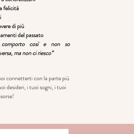
 felicità
i
avere di più
onamenti del passato
 comporto così e non so
iversa, ma non ci riesco”
uoi connetterti con la parte più
uoi desideri, i tuoi sogni, i tuoi
isorse!