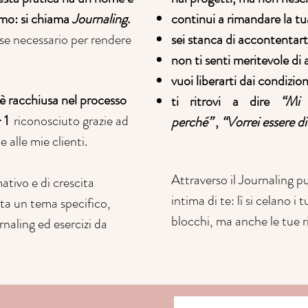
imo: si chiama
Journaling
.
continui a rimandare la tua
sse necessario per rendere
sei stanca di accontentart
non ti senti meritevole di 
vuoi liberarti dai condizi
è racchiusa nel processo
ti ritrovi a dire
“Mi
+ 1
riconosciuto grazie ad
perché”
,
“Vorrei essere d
 alle mie clienti.
Attraverso il Journaling p
ativo e
di
crescita
intima di te: lì si celano i t
nta un tema specifico,
blocchi, ma anche le tue r
rnaling ed esercizi da