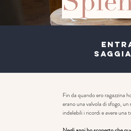
Sple
ENTR
SAGGIA
Fin da quando ero ragazzina ho
erano una valvola di sfogo, u
indelebili i ricordi e avere un
Negli anni ho scoperto che qu