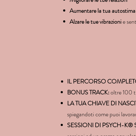
Aumentare la tua autostim
Alzare le tue vibrazioni
e sent
IL PERCORSO COMPLE
BONUS TRACK:
oltre 100 tr
LA TUA CHIAVE DI NASCI
spiegandoti come puoi lavorare
SESSIONI DI PSYCH-K® 