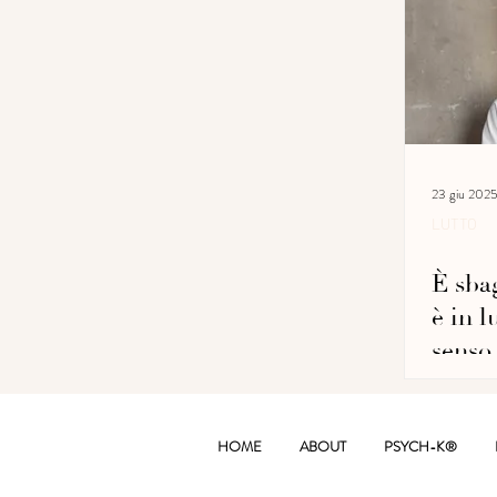
23 giu 202
LUTTO
È sbag
è in l
senso
HOME
ABOUT
PSYCH-K®