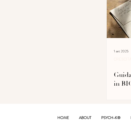
1 set 2025
CRESCIT
Guida
in B
HOME
ABOUT
PSYCH-K®