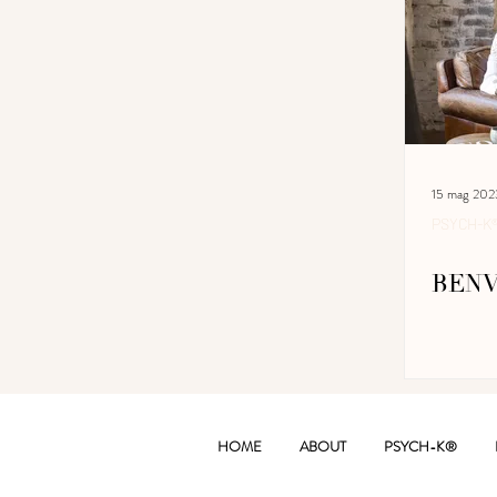
15 mag 202
PSYCH-K
BEN
HOME
ABOUT
PSYCH-K®