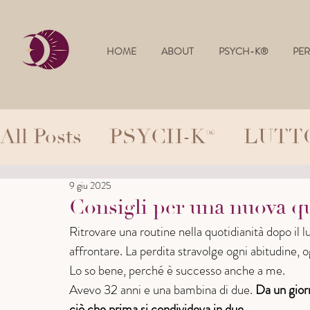
HOME
ABOUT
PSYCH-K®
PER
All Posts
PSYCH-K®
LUTT
9 giu 2025
CRESCITA PERSONALE
Consigli per una nuova qu
Ritrovare una routine nella quotidianità dopo il lut
affrontare. La perdita stravolge ogni abitudine, o
Lo so bene, perché è successo anche a me.
Avevo 32 anni e una bambina di due. 
Da un giorn
ciò che prima si condivideva in due
.