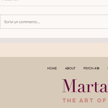
Scrivi un commento...
Come si parla di morte ai
Il tempo cur
bambini?
ferite del lu
HOME
ABOUT
PSYCH-K®
Marta
The Art of